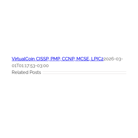
VirtualCoin CISSP, PMP, CCNP, MCSE, LPIC2
2026-03-
01T01:17:53-03:00
Related Posts