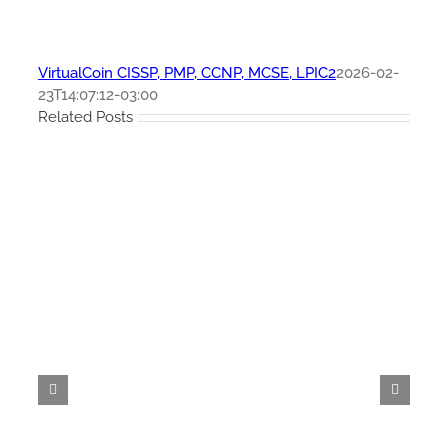
VirtualCoin CISSP, PMP, CCNP, MCSE, LPIC2
2026-02-
23T14:07:12-03:00
Related Posts