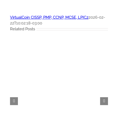
VirtualCoin CISSP, PMP, CCNP, MCSE, LPIC2
2026-02-
22T10:02:18-03:00
Related Posts