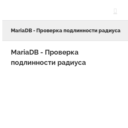
Skip
to
content
MariaDB - Проверка подлинности радиуса
MariaDB - Проверка
подлинности радиуса