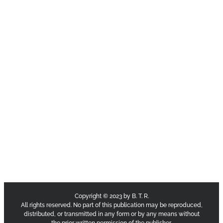
Copyright © 2023 by B. T. R.
All rights reserved. No part of this publication may be reproduced,
distributed, or transmitted in any form or by any means without
the prior written permission of the publisher.