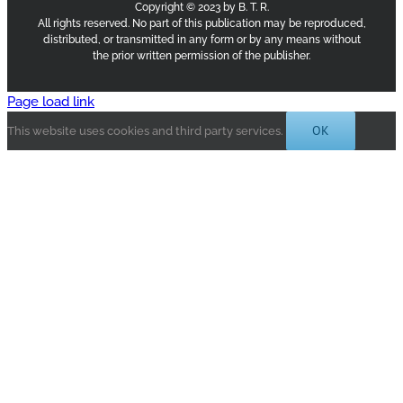
Copyright © 2023 by B. T. R.
All rights reserved. No part of this publication may be reproduced,
distributed, or transmitted in any form or by any means without
the prior written permission of the publisher.
Page load link
OK
This website uses cookies and third party services.