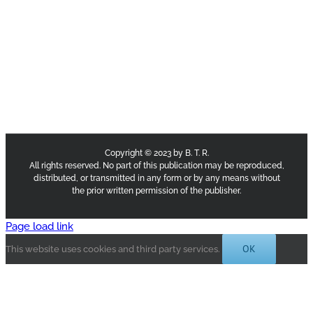
Copyright © 2023 by B. T. R.
All rights reserved. No part of this publication may be reproduced,
distributed, or transmitted in any form or by any means without
the prior written permission of the publisher.
Page load link
OK
This website uses cookies and third party services.