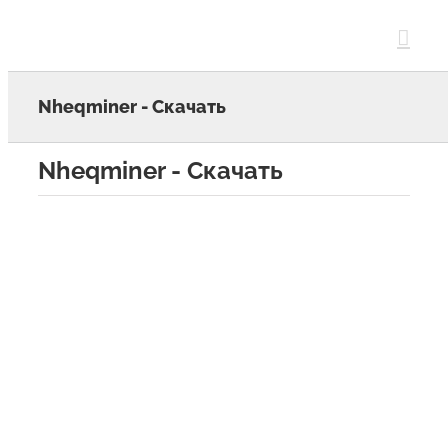
Skip
to
content
Nheqminer - Скачать
Nheqminer - Скачать