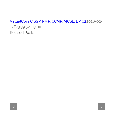
VirtualCoin CISSP, PMP, CCNP, MCSE, LPIC2
2026-02-
17T23:39:57-03:00
Related Posts