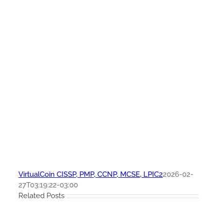
VirtualCoin CISSP, PMP, CCNP, MCSE, LPIC2
2026-02-
27T03:19:22-03:00
Related Posts