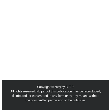
Copyright © 2023 by B. T. R.
All rights reserved. No part of this publication may be reproduced,
distributed, or transmitted in any form or by any means without
the prior written permission of the publisher.