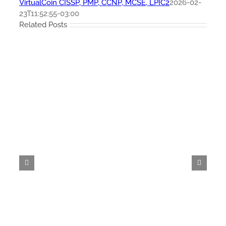
VirtualCoin CISSP, PMP, CCNP, MCSE, LPIC2
2026-02-
23T11:52:55-03:00
Related Posts