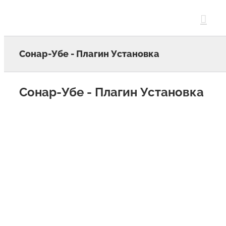
Skip
to
content
Сонар-Убе - Плагин Установка
Сонар-Убе - Плагин Установка