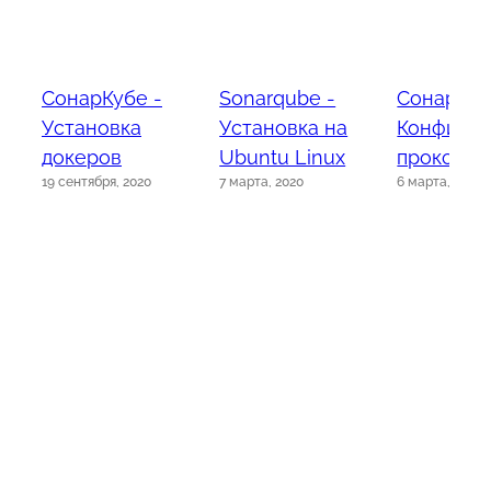
СонарКубе -
Sonarqube -
Сонар-Уб
Установка
Установка на
Конфигур
докеров
Ubuntu Linux
прокси
19 сентября, 2020
7 марта, 2020
6 марта, 2020