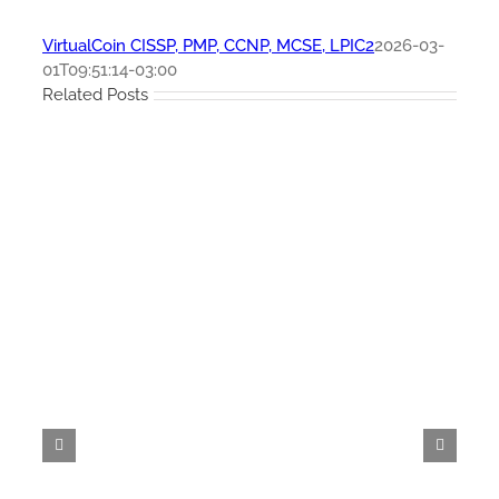
VirtualCoin CISSP, PMP, CCNP, MCSE, LPIC2
2026-03-
01T09:51:14-03:00
Related Posts