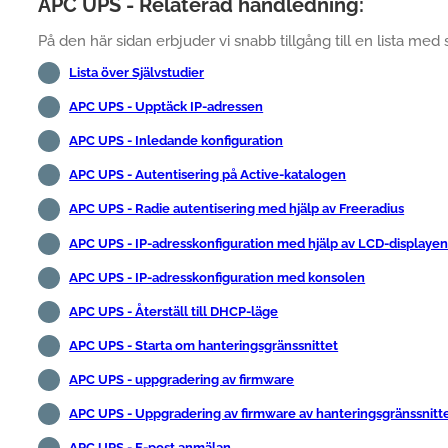
APC UPS - Relaterad handledning:
På den här sidan erbjuder vi snabb tillgång till en lista med 
Lista över Självstudier
APC UPS - Upptäck IP-adressen
APC UPS - Inledande konfiguration
APC UPS - Autentisering på Active-katalogen
APC UPS - Radie autentisering med hjälp av Freeradius
APC UPS - IP-adresskonfiguration med hjälp av LCD-displaye
APC UPS - IP-adresskonfiguration med konsolen
APC UPS - Återställ till DHCP-läge
APC UPS - Starta om hanteringsgränssnittet
APC UPS - uppgradering av firmware
APC UPS - Uppgradering av firmware av hanteringsgränssnitt
APC UPS - E-post anmälan