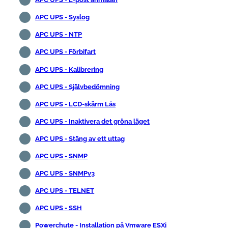
APC UPS - Syslog
APC UPS - NTP
APC UPS - Förbifart
APC UPS - Kalibrering
APC UPS - Självbedömning
APC UPS - LCD-skärm Lås
APC UPS - Inaktivera det gröna läget
APC UPS - Stäng av ett uttag
APC UPS - SNMP
APC UPS - SNMPv3
APC UPS - TELNET
APC UPS - SSH
Powerchute - Installation på Vmware ESXi