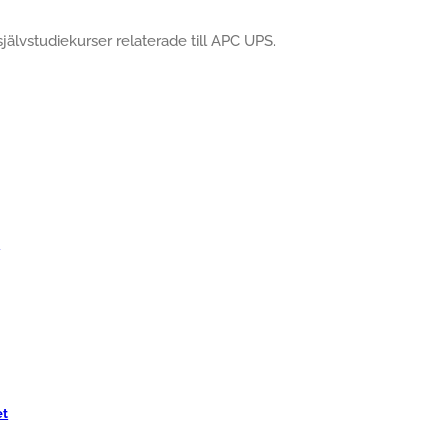
självstudiekurser relaterade till APC UPS.
n
et