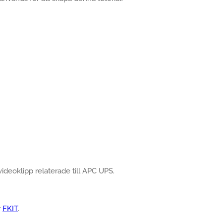
videoklipp relaterade till APC UPS.
r
FKIT
.