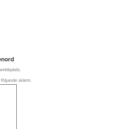
senord
webbplats.
 följande skärm.