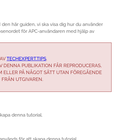
I den här guiden, vi ska visa dig hur du använder
lösenordet för APC-användaren med hjälp av
 AV
TECHEXPERT.TIPS
.
AV DENNA PUBLIKATION FÅR REPRODUCERAS,
M ELLER PÅ NÅGOT SÄTT UTAN FÖREGÅENDE
D FRÅN UTGIVAREN.
skapa denna tutorial.
nvänds för att skapa denna tutorial.