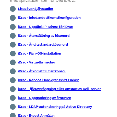
med självstudier som rör Dell iDRAC.
Lista över Självstudier
iDrac - Inledande åtkomstkonfiguration
iDrac - Upptäck IP-adress för iDrac
iDrac - Återställning av lösenord
iDrac - Ändra standardlösenord
iDrac - Fjärr-OS-installation
iDrac - Virtuella medier
iDrac - Åtkomst till fjärrkonsol
iDrac - Reboot iDrac-gränssnitt Endast
iDrac – fjärravstängning eller omstart av Dell-server
iDrac - Uppgradering av firmware
iDrac - LDAP-autentisering på Active Directory
iDrac - E-post Anmälan