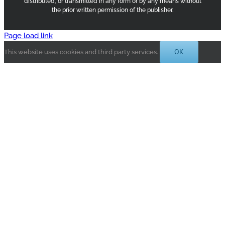
distributed, or transmitted in any form or by any means without
the prior written permission of the publisher.
Page load link
OK
This website uses cookies and third party services.