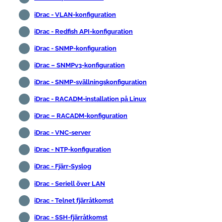
iDrac - VLAN-konfiguration
iDrac - Redfish API-konfiguration
iDrac - SNMP-konfiguration
iDrac – SNMPv3-konfiguration
iDrac - SNMP-svällningskonfiguration
iDrac - RACADM-installation på Linux
iDrac – RACADM-konfiguration
iDrac - VNC-server
iDrac - NTP-konfiguration
iDrac - Fjärr-Syslog
iDrac - Seriell över LAN
iDrac - Telnet fjärråtkomst
iDrac - SSH-fjärråtkomst