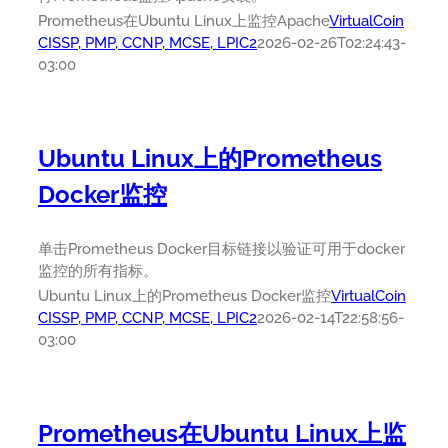
Prometheus在Ubuntu Linux上监控Apache
VirtualCoin
CISSP, PMP, CCNP, MCSE, LPIC2
2026-02-26T02:24:43-
03:00
Ubuntu Linux上的Prometheus
Docker监控
单击Prometheus Docker目标链接以验证可用于docker
监控的所有指标。
Ubuntu Linux上的Prometheus Docker监控
VirtualCoin
CISSP, PMP, CCNP, MCSE, LPIC2
2026-02-14T22:58:56-
03:00
Prometheus在Ubuntu Linux上监