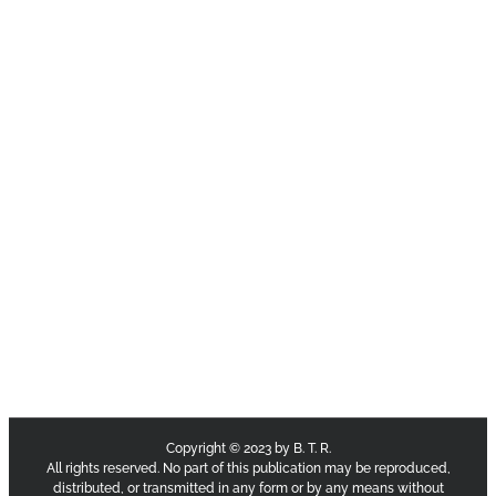
Copyright © 2023 by B. T. R.
All rights reserved. No part of this publication may be reproduced,
distributed, or transmitted in any form or by any means without