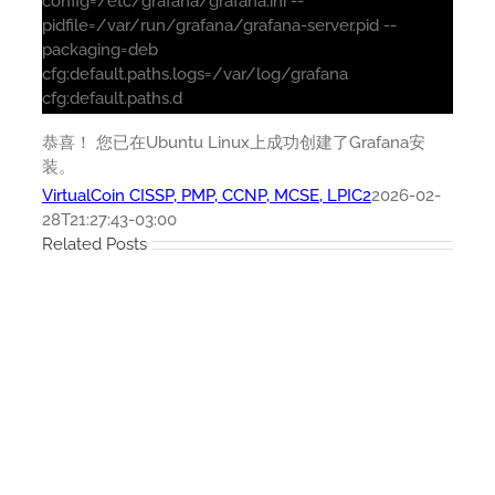
config=/etc/grafana/grafana.ini --
pidfile=/var/run/grafana/grafana-server.pid --
packaging=deb
cfg:default.paths.logs=/var/log/grafana
cfg:default.paths.d
恭喜！ 您已在Ubuntu Linux上成功创建了Grafana安
装。
VirtualCoin CISSP, PMP, CCNP, MCSE, LPIC2
2026-02-
28T21:27:43-03:00
Related Posts