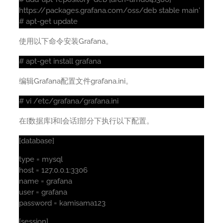
https://packages.grafana.com/oss/deb stable main'
# apt-get update
使用以下命令安装Grafana。
# apt-get install grafana
编辑Grafana配置文件grafana.ini。
# vi /etc/grafana/grafana.ini
在[数据库]和[会话]部分下执行以下配置。
[database]
type = mysql
host = 127.0.0.1:3306
name = grafana
user = grafana
password = kamisama123
[session]