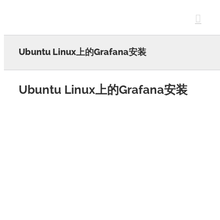
Skip
to
content
Ubuntu Linux上的Grafana安装
Ubuntu Linux上的Grafana安装