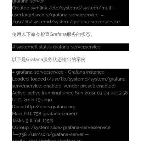
grafana-server
Created symlink /etc/systemd/system/multi-
user.target.wants/grafana-server.service →
/usr/lib/systemd/system/grafana-server.service.
使用以下命令检查Grafana服务的状态。
# systemctl status grafana-server.service
以下是Grafana服务状态输出的示例
● grafana-server.service - Grafana instance
Loaded: loaded (/usr/lib/systemd/system/grafana-
server.service; enabled; vendor preset: enabled)
Active: active (running) since Sun 2019-03-24 02:13:58
UTC; 2min 15s ago
Docs: http://docs.grafana.org
Main PID: 758 (grafana-server)
Tasks: 9 (limit: 1152)
CGroup: /system.slice/grafana-server.service
└─758 /usr/sbin/grafana-server --