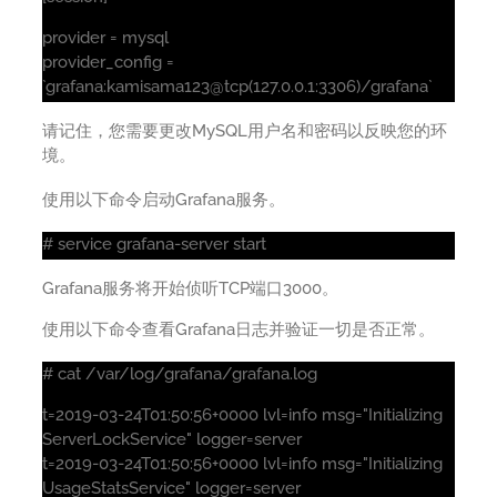
provider = mysql
provider_config =
`grafana:kamisama123@tcp(127.0.0.1:3306)/grafana`
请记住，您需要更改MySQL用户名和密码以反映您的环
境。
使用以下命令启动Grafana服务。
# service grafana-server start
Grafana服务将开始侦听TCP端口3000。
使用以下命令查看Grafana日志并验证一切是否正常。
# cat /var/log/grafana/grafana.log
t=2019-03-24T01:50:56+0000 lvl=info msg="Initializing
ServerLockService" logger=server
t=2019-03-24T01:50:56+0000 lvl=info msg="Initializing
UsageStatsService" logger=server