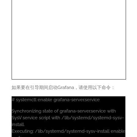
如果要在引导期间启动Grafana，请使用以下命令：
# systemctl enable grafana-server.service
Synchronizing state of grafana-server.service with
SysV service script with /lib/systemd/systemd-sysv-
install.
Executing: /lib/systemd/systemd-sysv-install enable