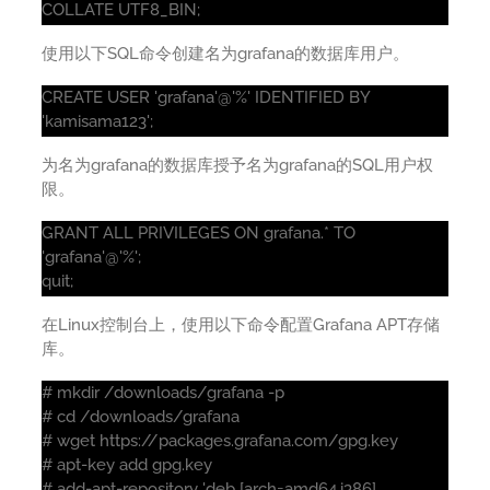
COLLATE UTF8_BIN;
使用以下SQL命令创建名为grafana的数据库用户。
CREATE USER 'grafana'@'%' IDENTIFIED BY
'kamisama123';
为名为grafana的数据库授予名为grafana的SQL用户权
限。
GRANT ALL PRIVILEGES ON grafana.* TO
'grafana'@'%';
quit;
在Linux控制台上，使用以下命令配置Grafana APT存储
库。
# mkdir /downloads/grafana -p
# cd /downloads/grafana
# wget https://packages.grafana.com/gpg.key
# apt-key add gpg.key
# add-apt-repository 'deb [arch=amd64,i386]