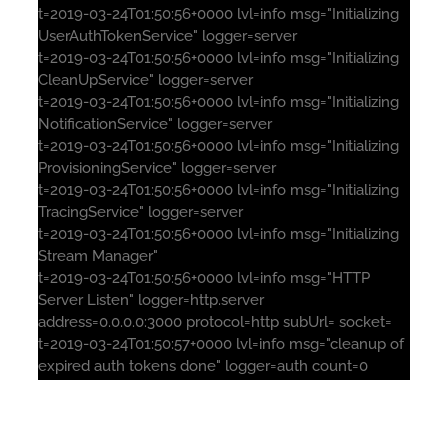
t=2019-03-24T01:50:56+0000 lvl=info msg="Initializing
UserAuthTokenService" logger=server
t=2019-03-24T01:50:56+0000 lvl=info msg="Initializing
CleanUpService" logger=server
t=2019-03-24T01:50:56+0000 lvl=info msg="Initializing
NotificationService" logger=server
t=2019-03-24T01:50:56+0000 lvl=info msg="Initializing
ProvisioningService" logger=server
t=2019-03-24T01:50:56+0000 lvl=info msg="Initializing
TracingService" logger=server
t=2019-03-24T01:50:56+0000 lvl=info msg="Initializing
Stream Manager"
t=2019-03-24T01:50:56+0000 lvl=info msg="HTTP
Server Listen" logger=http.server
address=0.0.0.0:3000 protocol=http subUrl= socket=
t=2019-03-24T01:50:57+0000 lvl=info msg="cleanup of
expired auth tokens done" logger=auth count=0