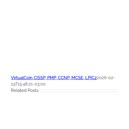
VirtualCoin CISSP, PMP, CCNP, MCSE, LPIC2
2026-02-
19T15:48:21-03:00
Related Posts