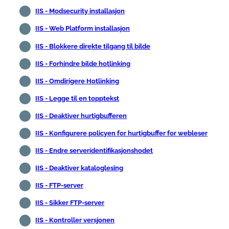
IIS - Modsecurity installasjon
IIS - Web Platform installasjon
IIS - Blokkere direkte tilgang til bilde
IIS - Forhindre bilde hotlinking
IIS - Omdirigere Hotlinking
IIS - Legge til en topptekst
IIS - Deaktiver hurtigbufferen
IIS - Konfigurere policyen for hurtigbuffer for webleser
IIS - Endre serveridentifikasjonshodet
IIS - Deaktiver kataloglesing
IIS - FTP-server
IIS - Sikker FTP-server
IIS - Kontroller versjonen