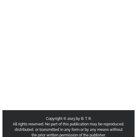
Copyright © 2023 by B. T. R.
All rights reserved. No part of this publication may be reproduced,
distributed, or transmitted in any form or by any means without
the prior written permission of the publisher.