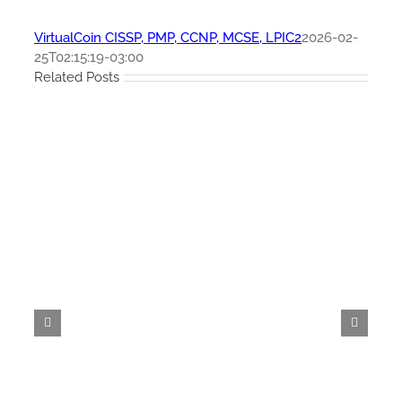
VirtualCoin CISSP, PMP, CCNP, MCSE, LPIC2
2026-02-
25T02:15:19-03:00
Related Posts