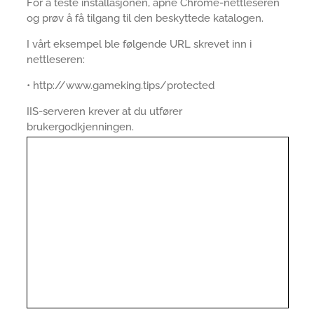
For å teste installasjonen, åpne Chrome-nettleseren
og prøv å få tilgang til den beskyttede katalogen.
I vårt eksempel ble følgende URL skrevet inn i
nettleseren:
• http://www.gameking.tips/protected
IIS-serveren krever at du utfører
brukergodkjenningen.