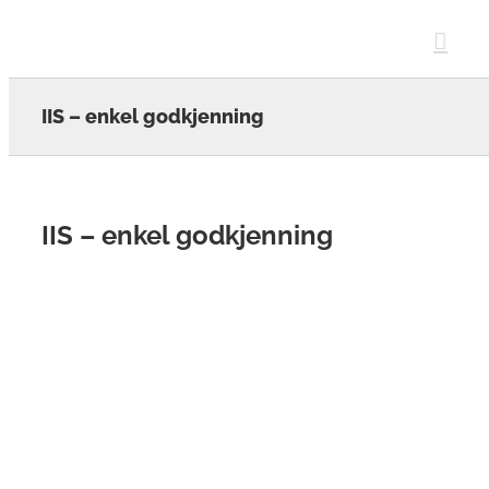
Skip
to
content
IIS – enkel godkjenning
IIS – enkel godkjenning