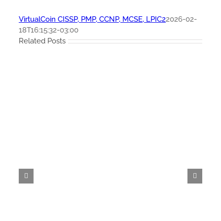
VirtualCoin CISSP, PMP, CCNP, MCSE, LPIC2
2026-02-
18T16:15:32-03:00
Related Posts