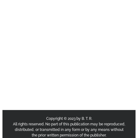
Copyright © 2023 by B. T. R.
All rights reserved. No part of this publication may be reproduced,
distributed, or transmitted in any form or by any means without
the prior written permission of the publisher.