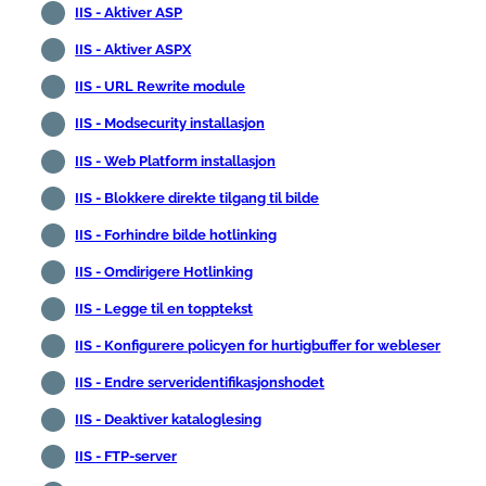
IIS - Aktiver ASP
IIS - Aktiver ASPX
IIS - URL Rewrite module
IIS - Modsecurity installasjon
IIS - Web Platform installasjon
IIS - Blokkere direkte tilgang til bilde
IIS - Forhindre bilde hotlinking
IIS - Omdirigere Hotlinking
IIS - Legge til en topptekst
IIS - Konfigurere policyen for hurtigbuffer for webleser
IIS - Endre serveridentifikasjonshodet
IIS - Deaktiver kataloglesing
IIS - FTP-server