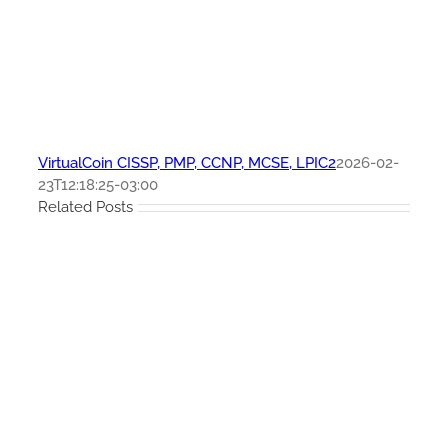
VirtualCoin CISSP, PMP, CCNP, MCSE, LPIC2
2026-02-
23T12:18:25-03:00
Related Posts