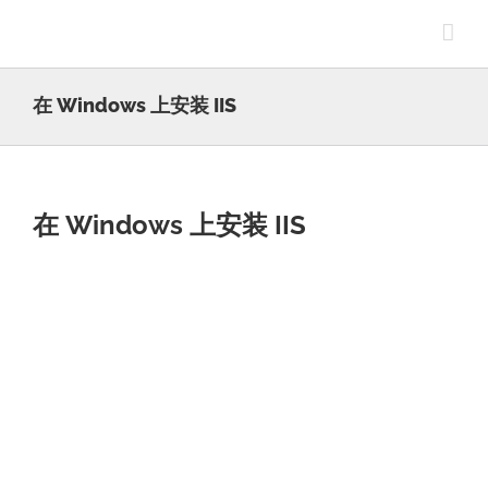
Skip
to
content
在 Windows 上安装 IIS
在 Windows 上安装 IIS