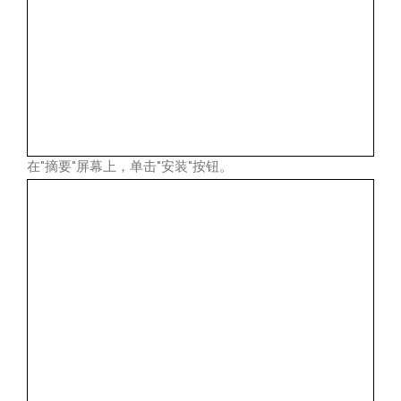
在"摘要"屏幕上，单击"安装"按钮。