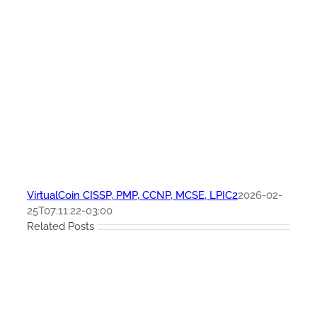
VirtualCoin CISSP, PMP, CCNP, MCSE, LPIC2
2026-02-
25T07:11:22-03:00
Related Posts