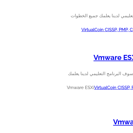
VM باستخدام Vsphere. سوف البرنامج التعليمي لدينا يعلمك جميع الخطوات
VirtualCoin CISSP, PMP,
 على كيفية تغيير حجم قرص الجهاز الظاهري ل Windows على Vmware ESXi. سوف البرنامج التعليمي لدينا يعلمك
VirtualCoin CISSP,