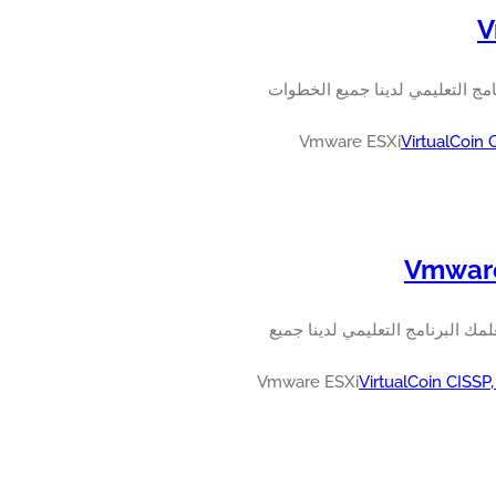
نكس على ESXi Vmware. سوف يعلمك البرنامج التعليمي لدينا جميع الخطوات
VirtualCoin
لب جهاز ظاهري ل Windows على Vmware ESXi. سوف يعلمك البرنامج التعليمي لدينا جميع
VirtualCoin CISSP