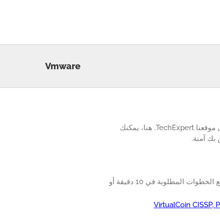
Vmware
هذه الصفحة سوف قائمة في مكان واحد جميع الدروس المتعلقة Vmware المتاحة على موقعنا TechExpert. هنا، يمكنك
تعلم كيفية تحميل وتثبيت Vmware ESXi 6.7. سوف البرنامج التعليمي لدينا يعلمك جميع الخطوات المطلوبة في 10 دقيقة أو
VirtualCoin CISSP,