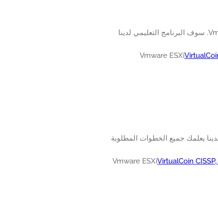
تعرف على كيفية إنشاء جهاز ظاهري يعمل بنظام التشغيل Windows على Vmware ESXi. سوف البرنامج التعليمي لدينا
VirtualCo
Vmwar. سوف البرنامج التعليمي لدينا يعلمك جميع الخطوات المطلوبة
VirtualCoin CISSP