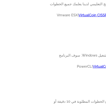
ز الظاهري لينكس على Vmware ESXi. سوف البرنامج التعليمي لدينا يعلمك جميع الخطوات
VirtualCoin CIS
التعرف على كيفية تنفيذ تثبيت Vmware PowerCLI على جهاز كمبيوتر يعمل بنظام التشغيل Windows. سوف البرنامج
Virtual
تعلم كيفية إنشاء مثبت USB ESXi Vmware. سوف البرنامج التعليمي لدينا يعلمك جميع الخطوات المطلوبة في 10 دقيقة أو