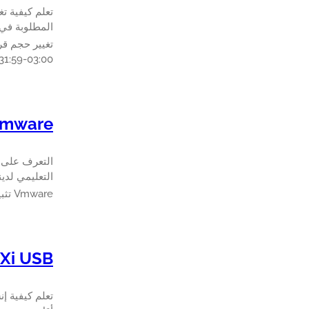
المطلوبة في 10 دقيقة أو أق
تغيير حجم قرص 
31:59-03:00
Vmware تثبيت erCLI
التعليمي لدينا ي
Vmware تثبيت PowerCLI
 ESXi USB