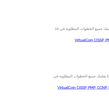
تعرف على كيفية تنفيذ تكوين Syslog ESXi Vmware. سوف البرنامج التعليمي لدينا يعلمك جميع الخطوات المطلوبة في 10
VirtualCoin CISSP, 
V. سوف البرنامج التعليمي لدينا يعلمك جميع الخطوات المطلوبة في
VirtualCoin CISSP, PMP, CCNP,