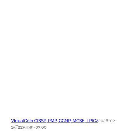
VirtualCoin CISSP, PMP, CCNP, MCSE, LPIC2
2026-02-
15T21:54:49-03:00