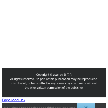
Copyright © 2023 by B. T. R.
All rights reserved. No part of this publication may be reproduced,
distributed, or transmitted in any form or by any means without
the prior written permission of the publisher.
Page load link
OK
This website uses cookies and third party services.