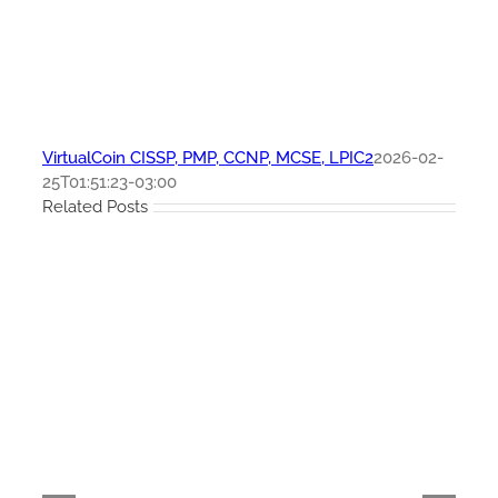
VirtualCoin CISSP, PMP, CCNP, MCSE, LPIC2
2026-02-
25T01:51:23-03:00
Related Posts