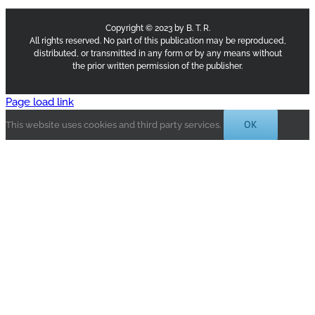
Copyright © 2023 by B. T. R.
All rights reserved. No part of this publication may be reproduced,
distributed, or transmitted in any form or by any means without
the prior written permission of the publisher.
Page load link
OK
This website uses cookies and third party services.