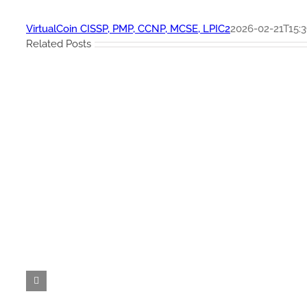
VirtualCoin CISSP, PMP, CCNP, MCSE, LPIC2
2026-02-21T15:3
Related Posts