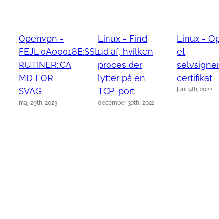
Openvpn -
Linux - Find
Linux - O
FEJL:0A00018E:SSL
ud af, hvilken
et
RUTINER::CA
proces der
selvsigne
MD FOR
lytter på en
certifikat
juni 9th, 2022
SVAG
TCP-port
maj 29th, 2023
december 30th, 2022