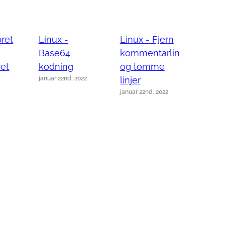
pret
Linux -
Linux - Fjern
Linux
Base64
kommentarlinjer
linjer 
januar 2
ret
kodning
og tomme
januar 22nd, 2022
linjer
januar 22nd, 2022