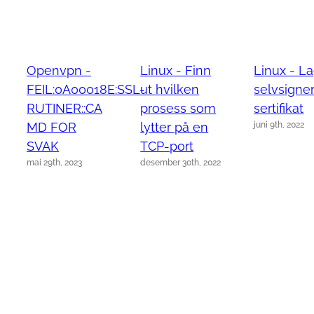
Openvpn -
Linux - Finn
Linux - La
FEIL:0A00018E:SSL-
ut hvilken
selvsigner
RUTINER::CA
prosess som
sertifikat
juni 9th, 2022
MD FOR
lytter på en
SVAK
TCP-port
mai 29th, 2023
desember 30th, 2022