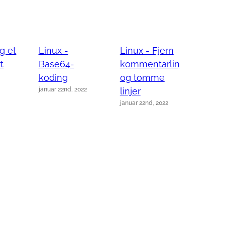
g et
Linux -
Linux - Fjern
Linux
t
Base64-
kommentarlinjer
linjer 
januar 2
koding
og tomme
januar 22nd, 2022
linjer
januar 22nd, 2022