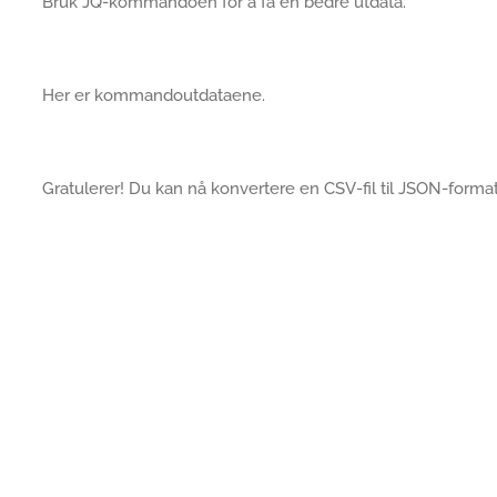
Bruk JQ-kommandoen for å få en bedre utdata.
Her er kommandoutdataene.
Gratulerer! Du kan nå konvertere en CSV-fil til JSON-format