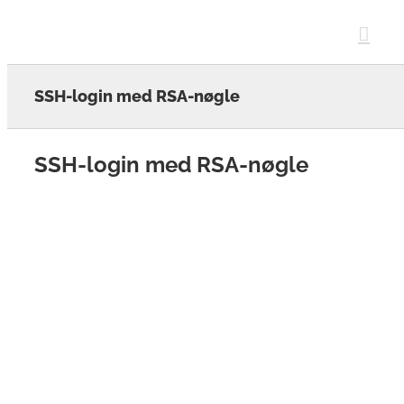
Skip
to
content
SSH-login med RSA-nøgle
SSH-login med RSA-nøgle