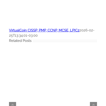
VirtualCoin CISSP, PMP, CCNP, MCSE, LPIC2
2026-02-
25T13:34:01-03:00
Related Posts