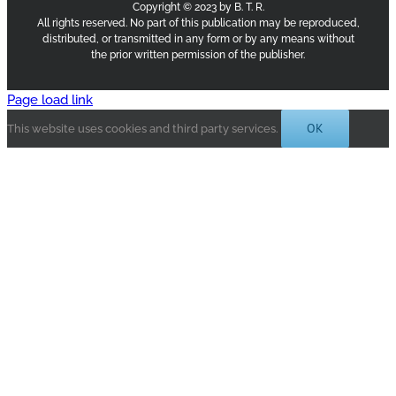
Copyright © 2023 by B. T. R.
All rights reserved. No part of this publication may be reproduced,
distributed, or transmitted in any form or by any means without
the prior written permission of the publisher.
Page load link
OK
This website uses cookies and third party services.