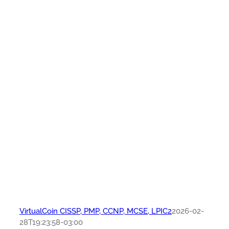
VirtualCoin CISSP, PMP, CCNP, MCSE, LPIC2
2026-02-
28T19:23:58-03:00