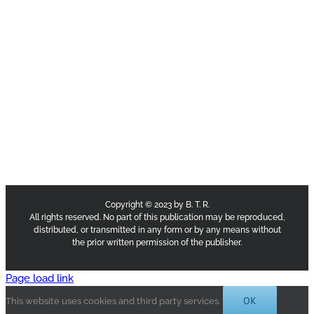
Copyright © 2023 by B. T. R.
All rights reserved. No part of this publication may be reproduced,
distributed, or transmitted in any form or by any means without
the prior written permission of the publisher.
Page load link
OK
This website uses cookies and third party services.