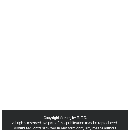
Copyright © 2023 by B. T. R.
All rights reserved. No part of this publication may be reproduced,
distributed, or transmitted in any form or by any means without