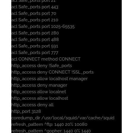
acl Safe_ports port 21
acl Safe_ports port 443
acl Safe_ports port 70
acl Safe_ports port 210
acl Safe_ports port 1025-65535
acl Safe_ports port 280
acl Safe_ports port 488
acl Safe_ports port 591
acl Safe_ports port 777
acl CONNECT method CONNECT
http_access deny !Safe_ports
http_access deny CONNECT !SSL_ports
http_access allow localhost manager
http_access deny manager
http_access allow localnet
http_access allow localhost
http_access deny all
http_port 3128
coredump_dir /usr/local/squid/var/cache/squid
refresh_pattern ^ftp: 1440 20% 10080
refresh_pattern ^gopher: 1440 0% 1440