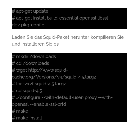
# apt-get update
# apt-get install build-essential openssl libssl-
dev pkg-config
Laden Sie das Squid-Paket herunter, kompilieren Sie
und installieren Sie es.
# mkdir /downloads
# cd /downloads
# wget http://www.squid-
cache.org/Versions/v4/squid-4.5.tar.gz
# tar -zxvf squid-4.5.tar.gz
# cd squid-4.5
# ./configure --with-default-user=proxy --with-
openssl --enable-ssl-crtd
# make
# make install