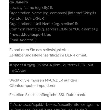
de Janeiro
Locality Name (eg, city) []:
Organization Name (eg, company) [Internet Widgits
Pty Ltd]:TECHEXPERT
Organizational Unit Name (eg, section) []:
Common Name (e.g. server FQDN or YOUR name) []:
firewall.techexpert.tips
Email Address []:
Exportieren Sie das selbstsignierte
Zertifizierungsstellenzertifikat im DER-Format.
# openssl x509 -in myCA.pem -outform DER -out
myCA.der
Wichtig! Sie müssen MyCA.DER auf den
Clientcomputer importieren.
Erstellen Sie die anfängliche SSL-Datenbank.
# /usr/local/squid/libexec/security_file_certgen -c