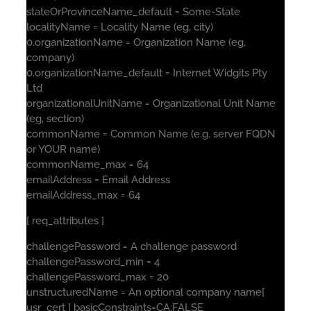
stateOrProvinceName_default = Some-State
localityName = Locality Name (eg, city)
0.organizationName = Organization Name (eg,
company)
0.organizationName_default = Internet Widgits Pty
Ltd
organizationalUnitName = Organizational Unit Name
(eg, section)
commonName = Common Name (e.g. server FQDN
or YOUR name)
commonName_max = 64
emailAddress = Email Address
emailAddress_max = 64
[ req_attributes ]
challengePassword = A challenge password
challengePassword_min = 4
challengePassword_max = 20
unstructuredName = An optional company name[
usr_cert ] basicConstraints=CA:FALSE