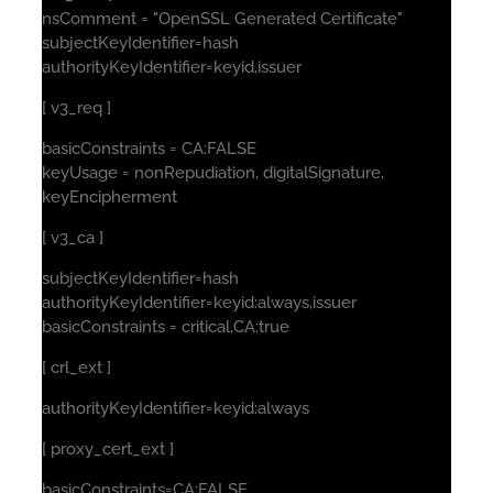
nsComment = "OpenSSL Generated Certificate"
subjectKeyIdentifier=hash
authorityKeyIdentifier=keyid,issuer
[ v3_req ]
basicConstraints = CA:FALSE
keyUsage = nonRepudiation, digitalSignature,
keyEncipherment
[ v3_ca ]
subjectKeyIdentifier=hash
authorityKeyIdentifier=keyid:always,issuer
basicConstraints = critical,CA:true
[ crl_ext ]
authorityKeyIdentifier=keyid:always
[ proxy_cert_ext ]
basicConstraints=CA:FALSE