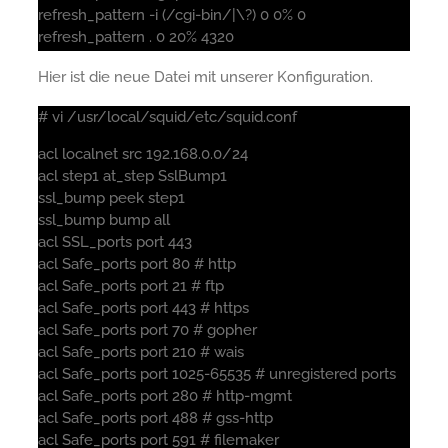
refresh_pattern -i (/cgi-bin/|\?) 0 0% 0
refresh_pattern . 0 20% 4320
Hier ist die neue Datei mit unserer Konfiguration.
# vi /usr/local/squid/etc/squid.conf
acl localnet src 192.168.0.0/24
acl step1 at_step SslBump1
ssl_bump peek step1
ssl_bump bump all
acl SSL_ports port 443
acl Safe_ports port 80 # http
acl Safe_ports port 21 # ftp
acl Safe_ports port 443 # https
acl Safe_ports port 70 # gopher
acl Safe_ports port 210 # wais
acl Safe_ports port 1025-65535 # unregistered ports
acl Safe_ports port 280 # http-mgmt
acl Safe_ports port 488 # gss-http
acl Safe_ports port 591 # filemaker