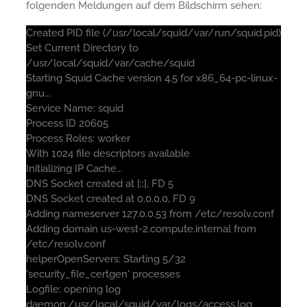
folgenden Meldungen auf dem Bildschirm sehen:
Created PID file (/usr/local/squid/var/run/squid.pid)
Set Current Directory to
/usr/local/squid/var/cache/squid
Starting Squid Cache version 4.5 for x86_64-pc-linux-
gnu...
Service Name: squid
Process ID 20605
Process Roles: worker
With 1024 file descriptors available
Initializing IP Cache...
DNS Socket created at [::], FD 5
DNS Socket created at 0.0.0.0, FD 9
Adding nameserver 127.0.0.53 from /etc/resolv.conf
Adding domain us-west-2.compute.internal from
/etc/resolv.conf
helperOpenServers: Starting 5/32
'security_file_certgen' processes
Logfile: opening log
daemon:/usr/local/squid/var/logs/access.log