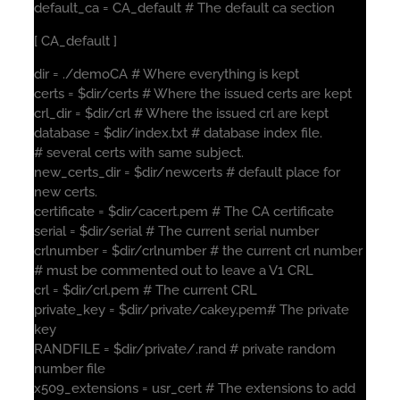
default_ca = CA_default # The default ca section
[ CA_default ]
dir = ./demoCA # Where everything is kept
certs = $dir/certs # Where the issued certs are kept
crl_dir = $dir/crl # Where the issued crl are kept
database = $dir/index.txt # database index file.
# several certs with same subject.
new_certs_dir = $dir/newcerts # default place for
new certs.
certificate = $dir/cacert.pem # The CA certificate
serial = $dir/serial # The current serial number
crlnumber = $dir/crlnumber # the current crl number
# must be commented out to leave a V1 CRL
crl = $dir/crl.pem # The current CRL
private_key = $dir/private/cakey.pem# The private
key
RANDFILE = $dir/private/.rand # private random
number file
x509_extensions = usr_cert # The extensions to add