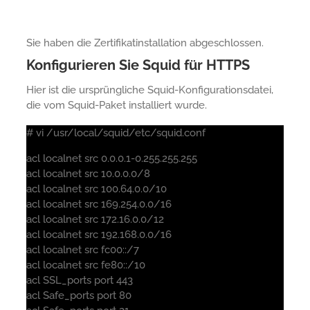
Sie haben die Zertifikatinstallation abgeschlossen.
Konfigurieren Sie Squid für HTTPS
Hier ist die ursprüngliche Squid-Konfigurationsdatei,
die vom Squid-Paket installiert wurde.
# vi /usr/local/squid/etc/squid.conf
acl localnet src 0.0.0.1-0.255.255.255
acl localnet src 10.0.0.0/8
acl localnet src 100.64.0.0/10
acl localnet src 169.254.0.0/16
acl localnet src 172.16.0.0/12
acl localnet src 192.168.0.0/16
acl localnet src fc00::/7
acl localnet src fe80::/10
acl SSL_ports port 443
acl Safe_ports port 80