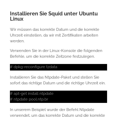
Installieren Sie Squid unter Ubuntu
Linux
Wir müssen das korrekte Datum und die korrekte
Uhrzeit einstellen, da wir mit Zertifikaten arbeiten
werden.
Verwenden Sie in der Linux-Konsole die folgenden
Befehle, um die korrekte Zeitzone festzulegen.
# dpkg-reconfigure tzdata
Installieren Sie das Ntpdate-Paket und stellen Sie
sofort das richtige Datum und die richtige Uhrzeit ein.
# apt-get install ntpdate
# ntpdate pool.ntp.br
In unserem Beispiel wurde der Befehl Ntpdate
verwendet, um das korrekte Datum und die korrekte