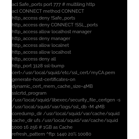
acl Safe_ports port 777 # multiling http
acl CONNECT method CONNECT
http_access deny !Safe_ports
http_access deny CONNECT !SSL_ports
http_access allow localhost manager
http_access deny manager
http_access allow localnet
http_access allow localhost
http_access deny all
http_port 3128 ssl-bump
cert=/usr/local/squid/etc/ssl_cert/myCA.pem
generate-host-certificates=on
dynamic_cert_mem_cache_size=4MB
sslcrtd_program
/usr/local/squid/libexec/security_file_certgen -s
/usr/local/squid/var/logs/ssl_db -M 4MB
coredump_dir /usr/local/squid/var/cache/squid
cache_dir ufs /usr/local/squid/var/cache/squid
1000 16 256 # 1GB as Cache
refresh_pattern ^ftp: 1440 20% 10080