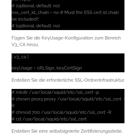
# (optional, default: no)
ess_cert_id_chain = no # Must the ESS cert id chain
be included?
# (optional, default: no)
Fügen Sie die KeyUsage-Konfiguration zum Bereich
V3_CA hinzu.
[ v3_ca ]
keyUsage = cRLSign, keyCertSign
Erstellen Sie die erforderliche SSL-Ordnerinfrastruktur.
# mkdir /usr/local/squid/etc/ssl_cert -p
# chown proxy:proxy /usr/local/squid/etc/ssl_cert -
R
# chmod 700 /usr/local/squid/etc/ssl_cert -R
# cd /usr/local/squid/etc/ssl_cert
Erstellen Sie eine selbstsignierte Zertifizierungsstelle.