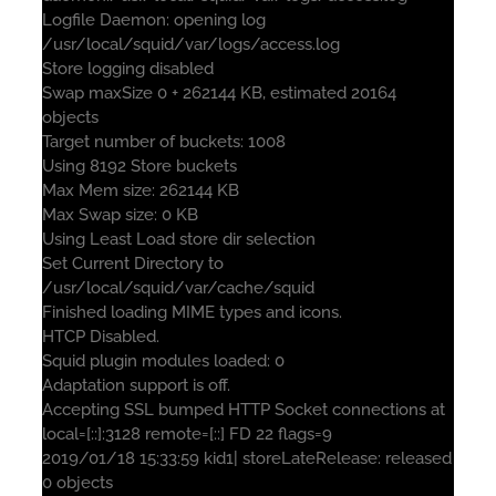
Logfile Daemon: opening log
/usr/local/squid/var/logs/access.log
Store logging disabled
Swap maxSize 0 + 262144 KB, estimated 20164
objects
Target number of buckets: 1008
Using 8192 Store buckets
Max Mem size: 262144 KB
Max Swap size: 0 KB
Using Least Load store dir selection
Set Current Directory to
/usr/local/squid/var/cache/squid
Finished loading MIME types and icons.
HTCP Disabled.
Squid plugin modules loaded: 0
Adaptation support is off.
Accepting SSL bumped HTTP Socket connections at
local=[::]:3128 remote=[::] FD 22 flags=9
2019/01/18 15:33:59 kid1| storeLateRelease: released
0 objects