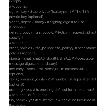
in reply
# (optional)
signer_key = $dir/private/tsakey.pem # The TSA
private key (optional)
signer_digest = sha256 # Signing digest to use.
(Optional)
default_policy = tsa_policy1 # Policy if request did not
specify it
# (optional)
other_policies = tsa_policy2, tsa_policy3 # acceptable
policies (optional)
digests = sha1, sha256, sha384, sha512 # Acceptable
message digests (mandatory)
accuracy = secs:1, millisecs:500, microsecs:100 #
(optional)
clock_precision_digits = 0 # number of digits after dot.
(optional)
ordering = yes # Is ordering defined for timestamps?
# (optional, default: no)
tsa_name = yes # Must the TSA name be included in
the reply?