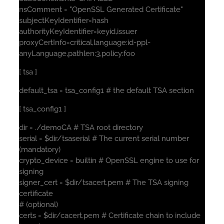
nsComment = "OpenSSL Generated Certificate"
subjectKeyIdentifier=hash
authorityKeyIdentifier=keyid,issuer
proxyCertInfo=critical,language:id-ppl-
anyLanguage,pathlen:3,policy:foo
[ tsa ]
default_tsa = tsa_config1 # the default TSA section
[ tsa_config1 ]
dir = ./demoCA # TSA root directory
serial = $dir/tsaserial # The current serial number
(mandatory)
crypto_device = builtin # OpenSSL engine to use for
signing
signer_cert = $dir/tsacert.pem # The TSA signing
certificate
# (optional)
certs = $dir/cacert.pem # Certificate chain to include