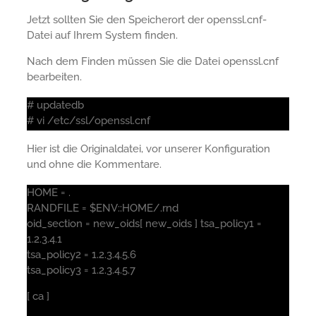
Jetzt sollten Sie den Speicherort der openssl.cnf-
Datei auf Ihrem System finden.
Nach dem Finden müssen Sie die Datei openssl.cnf
bearbeiten.
# updatedb
# vi /etc/ssl/openssl.cnf
Hier ist die Originaldatei, vor unserer Konfiguration
und ohne die Kommentare.
HOME = .
RANDFILE = $ENV::HOME/.rnd
oid_section = new_oids[ new_oids ] tsa_policy1 =
1.2.3.4.1
tsa_policy2 = 1.2.3.4.5.6
tsa_policy3 = 1.2.3.4.5.7
[ ca ]