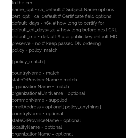
to the cert
name_opt = ca_default # Subject Name options
cert_opt = ca_default # Certificate field options
default_days = 365 # how long to certify for
default_crl_days= 30 # how long before next CRL
default_md = default # use public key default MD
preserve = no # keep passed DN ordering
policy = policy_match
[ policy_match ]
countryName = match
stateOrProvinceName = match
organizationName = match
organizationalUnitName = optional
commonName = supplied
emailAddress = optional[ policy_anything ]
countryName = optional
stateOrProvinceName = optional
localityName = optional
organizationName = optional