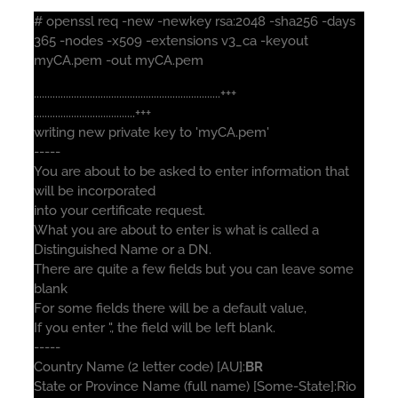
# openssl req -new -newkey rsa:2048 -sha256 -days
365 -nodes -x509 -extensions v3_ca -keyout
myCA.pem -out myCA.pem
......................................................................+++
......................................+++
writing new private key to 'myCA.pem'
-----
You are about to be asked to enter information that
will be incorporated
into your certificate request.
What you are about to enter is what is called a
Distinguished Name or a DN.
There are quite a few fields but you can leave some
blank
For some fields there will be a default value,
If you enter '.', the field will be left blank.
-----
Country Name (2 letter code) [AU]:
BR
State or Province Name (full name) [Some-State]:Rio