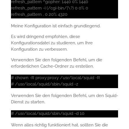
refresh_pattern ^gopher: 1440 0% 1440
refresh_pattern -i (/cgi-bin/|\?) 0 0% 0
refresh_pattern . 0 20% 4320
Meine Konfiguration ist einfach grundlegend.
Es wird dringend empfohlen, diese
Konfigurationsdatei zu studieren, um Ihre
Konfiguration zu verbessern.
Verwenden Sie den folgenden Befehl, um die
erforderlichen Cache-Ordner zu erstellen.
# chown -R proxy:proxy /usr/local/squid -R
# /usr/local/squid/sbin/squid -z
Verwenden Sie den folgenden Befehl, um den Squid-
Dienst zu starten.
# /usr/local/squid/sbin/squid -d 10
Wenn alles richtig funktioniert hat, sollten Sie die