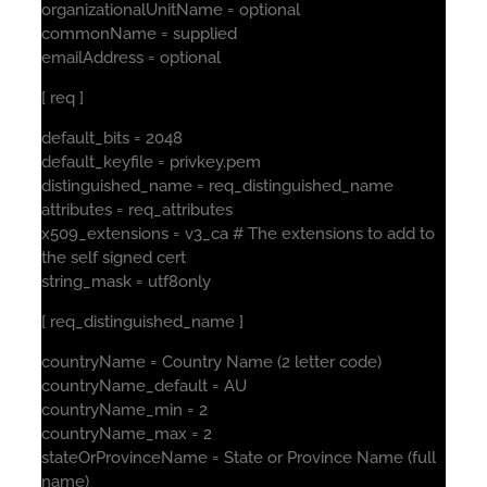
organizationalUnitName = optional
commonName = supplied
emailAddress = optional
[ req ]
default_bits = 2048
default_keyfile = privkey.pem
distinguished_name = req_distinguished_name
attributes = req_attributes
x509_extensions = v3_ca # The extensions to add to
the self signed cert
string_mask = utf8only
[ req_distinguished_name ]
countryName = Country Name (2 letter code)
countryName_default = AU
countryName_min = 2
countryName_max = 2
stateOrProvinceName = State or Province Name (full
name)