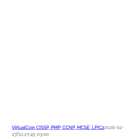
VirtualCoin CISSP, PMP, CCNP, MCSE, LPIC2
2026-02-
23T11:27:45-03:00