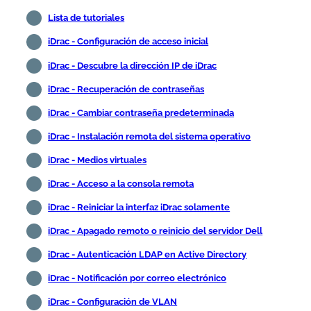
Lista de tutoriales
iDrac - Configuración de acceso inicial
iDrac - Descubre la dirección IP de iDrac
iDrac - Recuperación de contraseñas
iDrac - Cambiar contraseña predeterminada
iDrac - Instalación remota del sistema operativo
iDrac - Medios virtuales
iDrac - Acceso a la consola remota
iDrac - Reiniciar la interfaz iDrac solamente
iDrac - Apagado remoto o reinicio del servidor Dell
iDrac - Autenticación LDAP en Active Directory
iDrac - Notificación por correo electrónico
iDrac - Configuración de VLAN