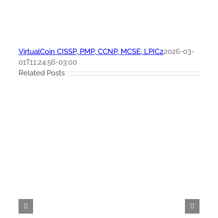
VirtualCoin CISSP, PMP, CCNP, MCSE, LPIC2
2026-03-
01T11:24:56-03:00
Related Posts