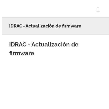
Skip
to
content
iDRAC - Actualización de firmware
iDRAC - Actualización de
firmware