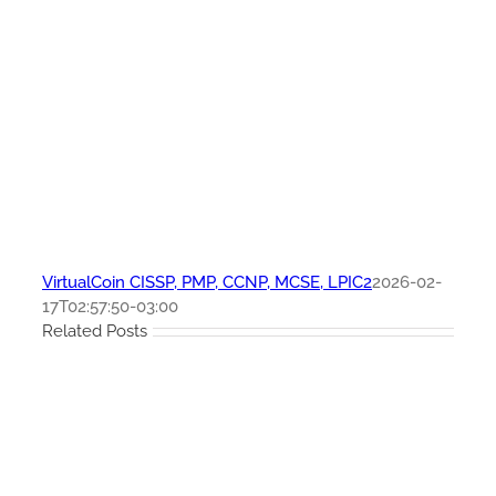
VirtualCoin CISSP, PMP, CCNP, MCSE, LPIC2
2026-02-
17T02:57:50-03:00
Related Posts