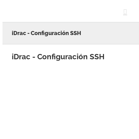
Skip
to
content
iDrac - Configuración SSH
iDrac - Configuración SSH