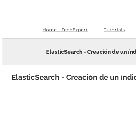
Skip
to
content
Home - TechExpert
Tutorials
ElasticSearch - Creación de un ín
ElasticSearch - Creación de un índi