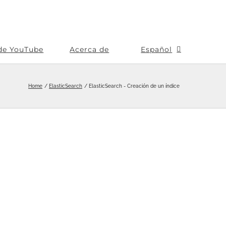
de YouTube
Acerca de
Español
Home
ElasticSearch
ElasticSearch - Creación de un índice