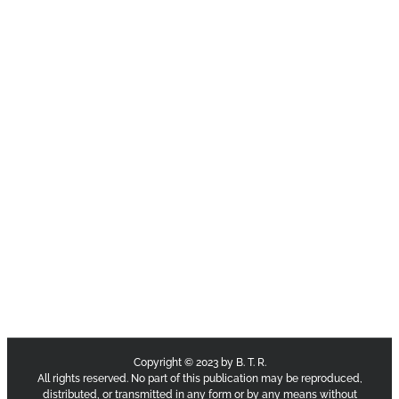
Copyright © 2023 by B. T. R.
All rights reserved. No part of this publication may be reproduced,
distributed, or transmitted in any form or by any means without