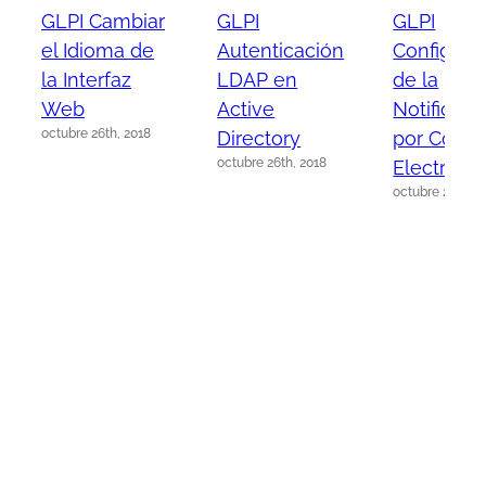
GLPI Cambiar
GLPI
GLPI
el Idioma de
Autenticación
Configura
la Interfaz
LDAP en
de la
Web
Active
Notificaci
octubre 26th, 2018
Directory
por Corre
octubre 26th, 2018
Electróni
octubre 25th, 2