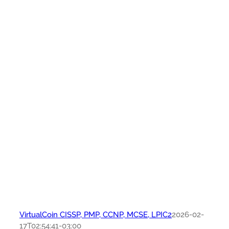
VirtualCoin CISSP, PMP, CCNP, MCSE, LPIC2
2026-02-
17T02:54:41-03:00