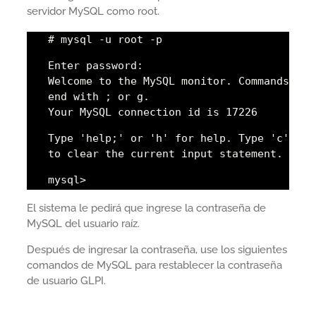
servidor MySQL como root.
# mysql -u root -p
Enter password:
Welcome to the MySQL monitor. Commands
end with ; or g.
Your MySQL connection id is 17226
Type 'help;' or 'h' for help. Type 'c'
to clear the current input statement.
mysql>
El sistema le pedirá que ingrese la contraseña de
MySQL del usuario raíz.
Después de ingresar la contraseña, use los siguientes
comandos de MySQL para restablecer la contraseña
de usuario GLPI.