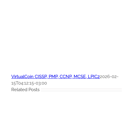
VirtualCoin CISSP, PMP, CCNP, MCSE, LPIC2
2026-02-
15T04:12:15-03:00
Related Posts