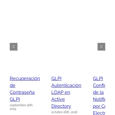
Recuperación
GLPI
GLPI
de
Autenticación
Configura
Contraseña
LDAP en
de la
GLPI
Active
Notificaci
septiembre 16th,
Directory
por Corre
2019
octubre 26th, 2018
Electróni