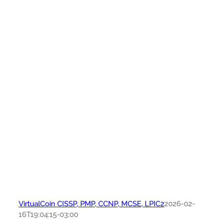
VirtualCoin CISSP, PMP, CCNP, MCSE, LPIC2
2026-02-
16T19:04:15-03:00