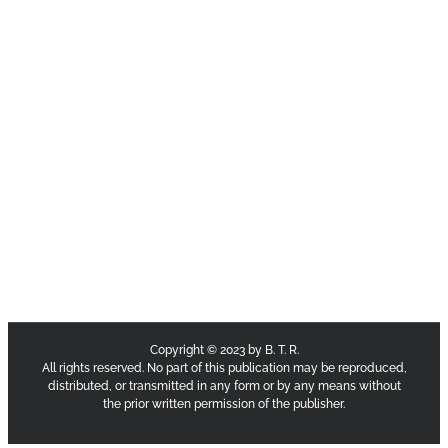
Copyright © 2023 by B. T. R.
All rights reserved. No part of this publication may be reproduced,
distributed, or transmitted in any form or by any means without
the prior written permission of the publisher.