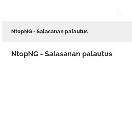
Skip
to
content
NtopNG - Salasanan palautus
NtopNG - Salasanan palautus