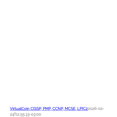
VirtualCoin CISSP, PMP, CCNP, MCSE, LPIC2
2026-02-
24T11:55:33-03:00