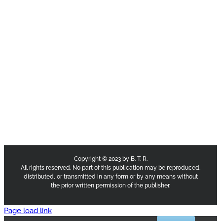
Copyright © 2023 by B. T. R.
All rights reserved. No part of this publication may be reproduced,
distributed, or transmitted in any form or by any means without
the prior written permission of the publisher.
Page load link