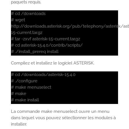
paquets requis.
# cd /downloads
# wget
http://downloads.asterisk.org/pub/telephony/asterisk/ast
15-current.tar.gz
# tar -zxvf asterisk-15-current.tar.gz
# cd asterisk-15.4.0/contrib/scripts/
# ./install_prereq install
Compilez et installez le logiciel ASTERISK.
# cd /downloads/asterisk-15.4.0
# ./configure
# make menuselect
# make
# make install
La commande make menuselect ouvre un menu
dans lequel vous pouvez sélectionner les modules à
installer.