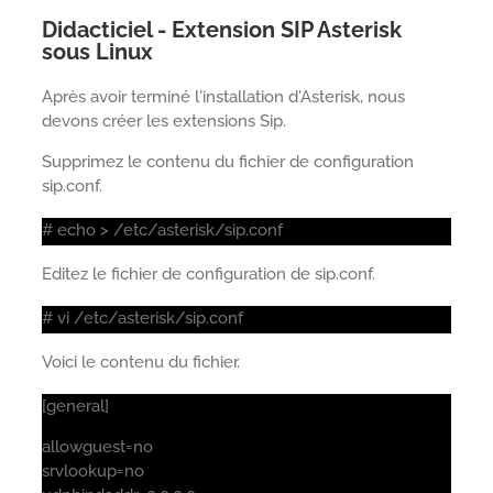
Didacticiel - Extension SIP Asterisk
sous Linux
Après avoir terminé l'installation d'Asterisk, nous
devons créer les extensions Sip.
Supprimez le contenu du fichier de configuration
sip.conf.
# echo > /etc/asterisk/sip.conf
Editez le fichier de configuration de sip.conf.
# vi /etc/asterisk/sip.conf
Voici le contenu du fichier.
[general]
allowguest=no
srvlookup=no