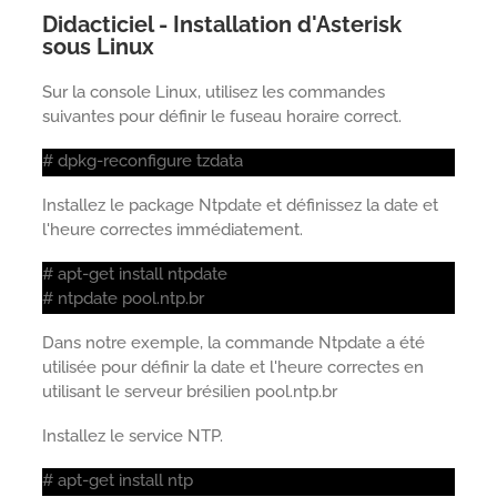
Didacticiel - Installation d'Asterisk
sous Linux
Sur la console Linux, utilisez les commandes
suivantes pour définir le fuseau horaire correct.
# dpkg-reconfigure tzdata
Installez le package Ntpdate et définissez la date et
l'heure correctes immédiatement.
# apt-get install ntpdate
# ntpdate pool.ntp.br
Dans notre exemple, la commande Ntpdate a été
utilisée pour définir la date et l'heure correctes en
utilisant le serveur brésilien pool.ntp.br
Installez le service NTP.
# apt-get install ntp