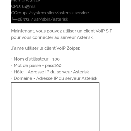
Memory: 34.1M
CPU: 645ms
CGroup: /system.slice/asterisk.service
└─28332 /usr/sbin/asterisk
Maintenant, vous pouvez utiliser un client VoIP SIP
pour vous connecter au serveur Asterisk.
J'aime utiliser le client VoIP Zoiper.
• Nom d'utilisateur - 100
• Mot de passe - pass100
• Hôte - Adresse IP du serveur Asterisk
• Domaine - Adresse IP du serveur Asterisk