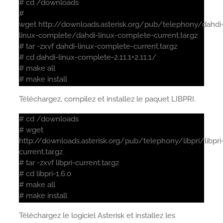
# cd /downloads
#
wget http://downloads.asterisk.org/pub/telephony/dahdi
linux-complete/dahdi-linux-complete-current.tar.gz
# tar -zxvf dahdi-linux-complete-current.tar.gz
# cd dahdi-linux-complete-2.11.1+2.11.1/
# make all
# make install
Téléchargez, compilez et installez le paquet LIBPRI.
# cd /downloads
# wget
http://downloads.asterisk.org/pub/telephony/libpri/libpri
current.tar.gz
# tar -zxvf libpri-current.tar.gz
# cd libpri-1.6.0
# make all
# make install
Téléchargez le logiciel Asterisk et installez les