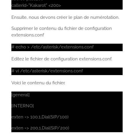
callerid="Kakarot" <200>
Ensuite, nous devons créer le plan de numérotation.
Supprimer le contenu du fichier de configuration
extensions.conf
# echo > /etc/asterisk/extensions.conf
Editez le fichier de configuration extensions.conf.
# vi /etc/asterisk/extensions.conf
Voici le contenu du fichier.
[general]
[INTERNO]
exten => 100,1,Dial(SIP/100)
exten => 200,1,Dial(SIP/200)