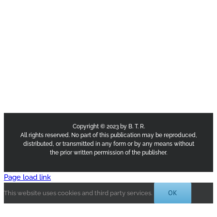
Copyright © 2023 by B. T. R.
All rights reserved. No part of this publication may be reproduced,
distributed, or transmitted in any form or by any means without
the prior written permission of the publisher.
Page load link
OK
This website uses cookies and third party services.