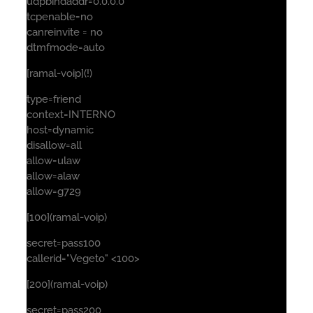
udpbindaddr=0.0.0.0
tcpenable=no
canreinvite = no
dtmfmode=auto
[ramal-voip](!)
type=friend
context=INTERNO
host=dynamic
disallow=all
allow=ulaw
allow=alaw
allow=g729
[100](ramal-voip)
secret=pass100
callerid="Vegeto" <100>
[200](ramal-voip)
secret=pass200