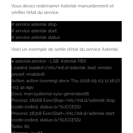
Vous devez redémarrer Asterisk manuellement et
vérifier l'état du service.
# service asterisk stop
# service asterisk start
# service asterisk status
Voici un exemple de sortie d'état du service Asterisk.
● asterisk.service - LSB: Asterisk PBX
Loaded: loaded (/etc/init.d/asterisk; bad; vendor
preset: enabled)
Active: active (running) since Thu 2018-05-03 11:16:27
-03; 4s ago
Docs: man:systemd-sysv-generator(8)
Process: 28268 ExecStop=/etc/init.d/asterisk stop
(code=exited, status=0/SUCCESS)
Process: 28318 ExecStart=/etc/init.d/asterisk start
(code=exited, status=0/SUCCESS)
Tasks: 82