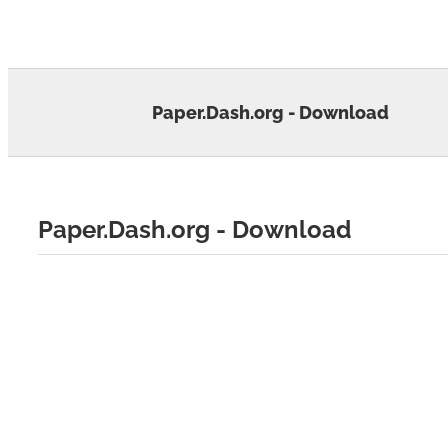
Skip
to
content
Paper.Dash.org - Download
Paper.Dash.org - Download