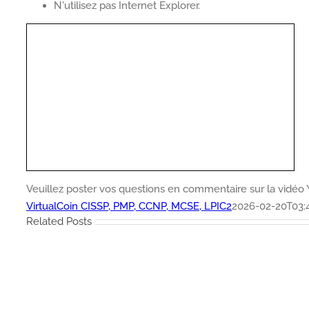
N'utilisez pas Internet Explorer.
Veuillez poster vos questions en commentaire sur la vidéo
VirtualCoin CISSP, PMP, CCNP, MCSE, LPIC2
2026-02-20T03:
Related Posts