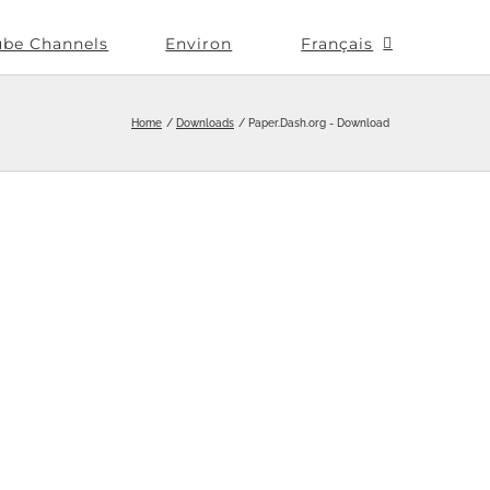
ube Channels
Environ
Français
Home
Downloads
Paper.Dash.org - Download