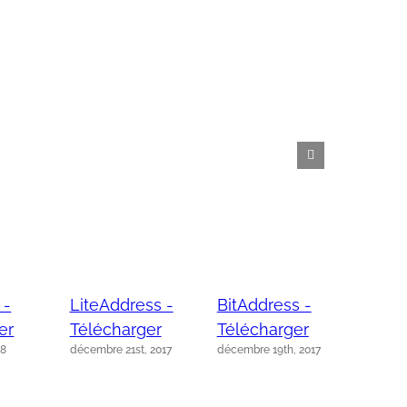
 -
LiteAddress -
BitAddress -
er
Télécharger
Télécharger
18
décembre 21st, 2017
décembre 19th, 2017