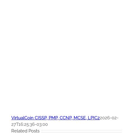
VirtualCoin CISSP, PMP, CCNP, MCSE, LPIC2
2026-02-
27T16:25:36-03:00
Related Posts