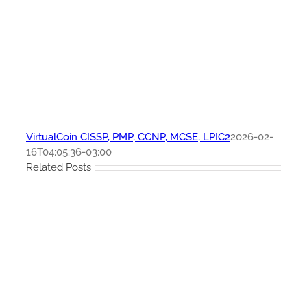
VirtualCoin CISSP, PMP, CCNP, MCSE, LPIC2
2026-02-
16T04:05:36-03:00
Related Posts