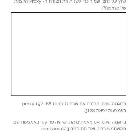
לחץ על לחצן שמור כדי לשנות את תצורת ה- Proxy היוצאת
Pfs.
בדוגמה שלנו, הגדרנו את שרת ה-proxy 192.168.10.10
צעות יציאת 3128.
וגמה שלנו, אנו מאמתים את הגישה פרוקסי באמצעות שם
תמש ברונו ואת הסיסמה kamisama123.