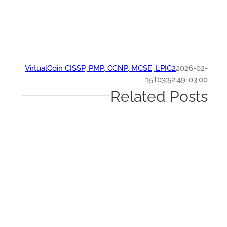
VirtualCoin CISSP, PMP, CCNP, MCSE, LPIC2
2026-0
15T03:52:49-03:
Related Post