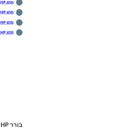
מתג HP - ממסר DHCP
מתג HP - שדרוג קושחה
מתג HP - שחזור סיסמה
מתג HP - סימולטור רשת
בורר HP לערכת לימוד - אימות רדיוס ב- Active Directory