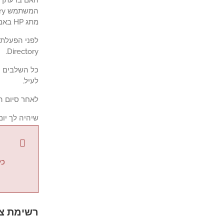
מתג HP באמצעות מסד הנתונים של Microsoft ActiveDirectory ופרוטוקול Radius.
Directory.
לעיל.
לאחר סיום התצורה של שרת adius
שיהיה לך יום
כל
רשימת צי