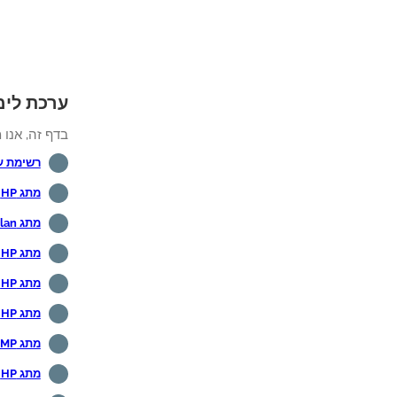
ערכת לימו
בדף זה, אנו מ
רשימת ע
מתג HP - תצורה ראשונית
מתג HP - Vlan
מתג HP - קול Vlan
מתג HP - תא מטען
מתג HP - צבירת קישורים
מתג HP - SNMP
מתג HP - שרת DHCP