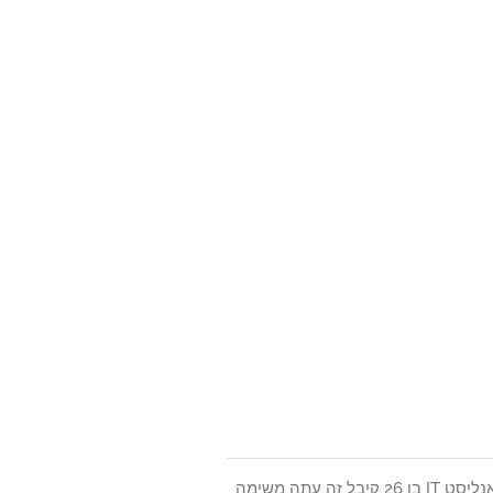
למרות שיש לו ידע טוב הקשור לרשתות מחשבים ואפילו יש כמה אישורים בנושא, לוק, אנליסט IT בן 26 קיבל זה עתה משימה