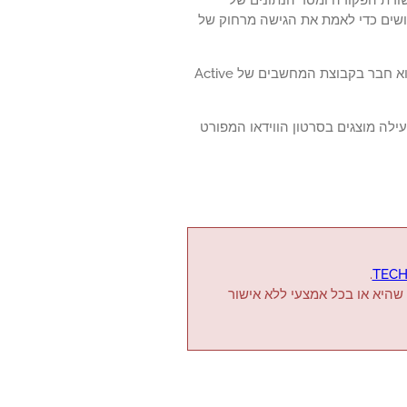
שלבים הדרושים כדי לאמת את הגישה מרחוק של
לפני הפעלת תצורת HP Switch, עליך להתקין את שירות Microsoft NPS במחשב שהוא חבר בקבוצת המחשבים של Active
NPS Radi ושילובו עם הספריה הפעילה מוצגים בסרטון הווידאו המפורט
.
TECH
 שהיא או בכל אמצעי ללא אישור