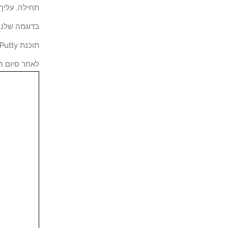
תחילה, עליך לגש
בדוגמה שלנו, אנחנ
תוכנת Putty זמינה באתר האינטרנט putty.org האינטרנט.
לאחר סיום ה