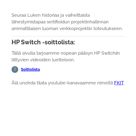
Seuraa Luken historiaa ja vaiheittaista
lähestymistapaa sertifioidun projektinhallinnan
ammattilaisen luoman verkkoprojektin toteutukseen.
HP Switch -soittolista:
Tällä sivulla tarjoamme nopean pääsyn HP Switchiin
liittyvien videoiden luetteloon.
Soittolista
Älä unohda tilata youtube-kanavaamme nimeltä
FKIT
.