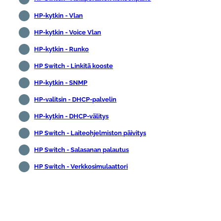
HP-kytkin - Vlan
HP-kytkin - Voice Vlan
HP-kytkin - Runko
HP Switch - Linkitä kooste
HP-kytkin - SNMP
HP-valitsin - DHCP-palvelin
HP-kytkin - DHCP-välitys
HP Switch - Laiteohjelmiston päivitys
HP Switch - Salasanan palautus
HP Switch - Verkkosimulaattori