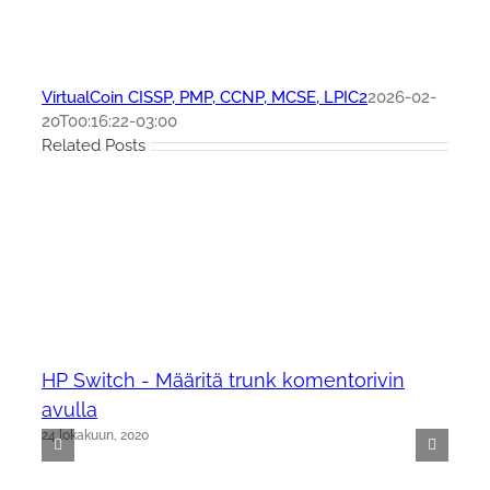
VirtualCoin CISSP, PMP, CCNP, MCSE, LPIC2
2026-02-
20T00:16:22-03:00
Related Posts
HP Switch - Määritä trunk komentorivin
avulla
24 lokakuun, 2020