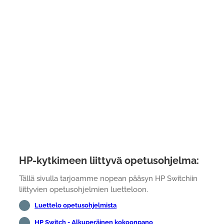
HP-kytkimeen liittyvä opetusohjelma:
Tällä sivulla tarjoamme nopean pääsyn HP Switchiin
liittyvien opetusohjelmien luetteloon.
Luettelo opetusohjelmista
HP Switch - Alkuperäinen kokoonpano