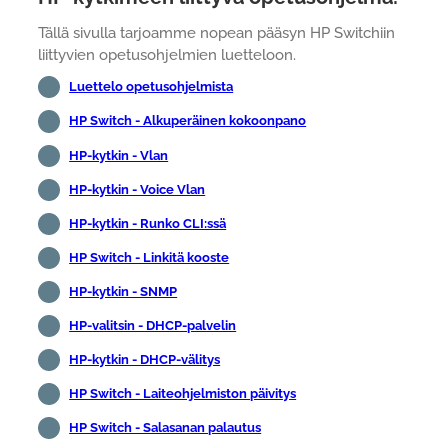
Tällä sivulla tarjoamme nopean pääsyn HP Switchiin
liittyvien opetusohjelmien luetteloon.
Luettelo opetusohjelmista
HP Switch - Alkuperäinen kokoonpano
HP-kytkin - Vlan
HP-kytkin - Voice Vlan
HP-kytkin - Runko CLI:ssä
HP Switch - Linkitä kooste
HP-kytkin - SNMP
HP-valitsin - DHCP-palvelin
HP-kytkin - DHCP-välitys
HP Switch - Laiteohjelmiston päivitys
HP Switch - Salasanan palautus