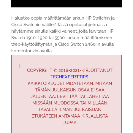
Haluatko oppia määrittämään arkun HP Switchin ja
Cisco Switchin välille? Tässä opetusohjelmassa
näytämme sinulle kaikki vaiheet, joita tarvitaan HP
Switch 1910, 1920 tai 5500 -arkun määrittämiseen
web-käyttöliittymän ja Cisco Switch 2960: n avulla
komentorivin avulla.
COPYRIGHT © 2018-2021-KIRJOITTANUT
TECHEXPERT.TIPS
.
KAIKKI OIKEUDET PIDÄTETÄÄN. MITÄÄN
TÄMÄN JULKAISUN OSAA EI SAA
JÄLJENTÄÄ, LEVITTÄÄ TAI LÄHETTÄÄ
MISSÄÄN MUODOSSA TAI MILLÄÄN
TAVALLA ILMAN JULKAISIJAN
ETUKÄTEEN ANTAMAA KIRJALLISTA
LUPAA.