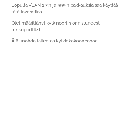
Lopulta VLAN 1,7:n ja 999:n pakkauksia saa käyttää
tätä tavaratilaa.
Olet määrittänyt kytkinportin onnistuneesti
runkoporttiksi.
Älä unohda tallentaa kytkinkokoonpanoa.