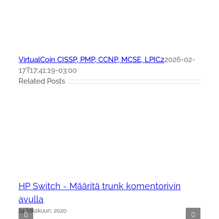
VirtualCoin CISSP, PMP, CCNP, MCSE, LPIC2
2026-02-
17T17:41:19-03:00
Related Posts
HP Switch - Määritä trunk komentorivin
avulla
24 lokakuun, 2020