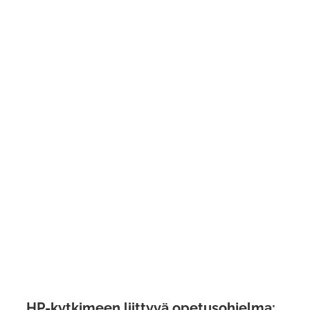
HP-kytkimeen liittyvä opetusohjelma: