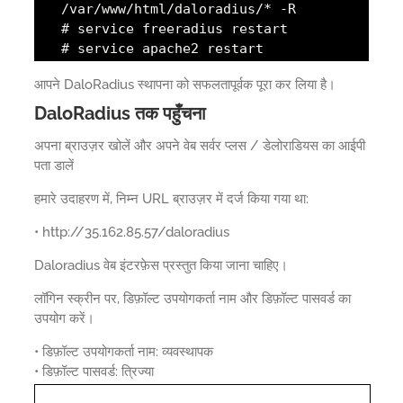
/var/www/html/daloradius/* -R
# service freeradius restart
# service apache2 restart
आपने DaloRadius स्थापना को सफलतापूर्वक पूरा कर लिया है।
DaloRadius तक पहुँचना
अपना ब्राउज़र खोलें और अपने वेब सर्वर प्लस / डेलोराडियस का आईपी
पता डालें
हमारे उदाहरण में, निम्न URL ब्राउज़र में दर्ज किया गया था:
• http://35.162.85.57/daloradius
Daloradius वेब इंटरफ़ेस प्रस्तुत किया जाना चाहिए।
लॉगिन स्क्रीन पर, डिफ़ॉल्ट उपयोगकर्ता नाम और डिफ़ॉल्ट पासवर्ड का
उपयोग करें।
• डिफ़ॉल्ट उपयोगकर्ता नाम: व्यवस्थापक
• डिफ़ॉल्ट पासवर्ड: त्रिज्या