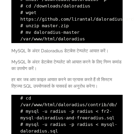
# cd /downloads/daloradius
# wget
https://github.com/lirantal/daloradius/arc
# unzip master.zip
# mv daloradius-master
/var/www/html/daloradius
MySQL के अंदर Daloradius डेटाबेस टेम्पलेट आयात करें।
MySQL के अंदर डेटाबेस टेम्पलेट को आयात करने के लिए निम्न कमांड
का उपयोग करें।
हर बार जब आप फ़ाइल आयात करने का प्रयास करते हैं तो सिस्टम
त्रिज्या SQL उपयोगकर्ता के पासवर्ड का अनुरोध करेगा।
# cd
/var/www/html/daloradius/contrib/db/
# mysql -u radius -p radius < fr2-
mysql-daloradius-and-freeradius.sql
# mysql -u radius -p radius < mysql-
daloradius.sql