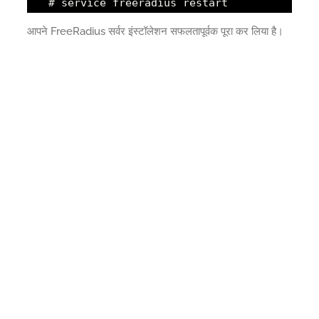
# service freeradius restart
आपने FreeRadius सर्वर इंस्टॉलेशन सफलतापूर्वक पूरा कर लिया है।