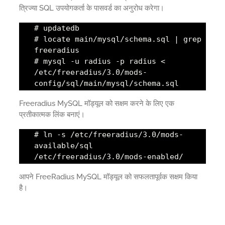
त्रिज्या SQL उपयोगकर्ता के पासवर्ड का अनुरोध करेगा।
# updatedb
# locate main/mysql/schema.sql | grep
freeradius
# mysql -u radius -p radius <
/etc/freeradius/3.0/mods-
config/sql/main/mysql/schema.sql
Freeradius MySQL मॉड्यूल को सक्षम करने के लिए एक
प्रतीकात्मक लिंक बनाएं।
# ln -s /etc/freeradius/3.0/mods-
available/sql
/etc/freeradius/3.0/mods-enabled/
आपने FreeRadius MySQL मॉड्यूल को सफलतापूर्वक सक्षम किया
है।