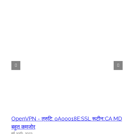
OpenVPN - त्रुटि: 0A00018E:SSL रूटीन::CA MD
बहुत कमजोर
मई 29th, 2023