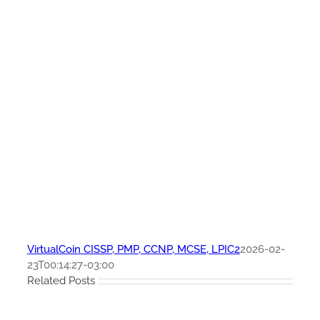
VirtualCoin CISSP, PMP, CCNP, MCSE, LPIC2
2026-02-
23T00:14:27-03:00
Related Posts