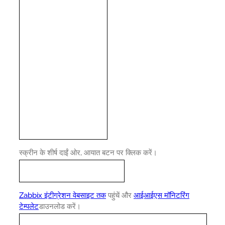
स्क्रीन के शीर्ष दाईं ओर, आयात बटन पर क्लिक करें।
Zabbix इंटीग्रेशन वेबसाइट तक
पहुंचें और
आईआईएस मॉनिटरिंग
टेम्पलेट
डाउनलोड करें।