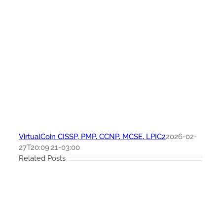
VirtualCoin CISSP, PMP, CCNP, MCSE, LPIC2
2026-02-
27T20:09:21-03:00
Related Posts