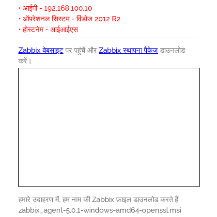
• आईपी - 192.168.100.10
• ऑपरेशनल सिस्टम - विंडोज 2012 R2
• होस्टनेम - आईआईएस
Zabbix वेबसाइट
पर पहुंचें और
Zabbix स्थापना पैकेज
डाउनलोड
करें।
हमारे उदाहरण में, हम नाम की Zabbix फ़ाइल डाउनलोड करते हैं:
zabbix_agent-5.0.1-windows-amd64-openssl.msi