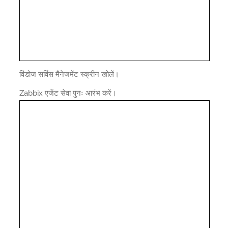
विंडोज सर्विस मैनेजमेंट स्क्रीन खोलें।
Zabbix एजेंट सेवा पुनः आरंभ करें।