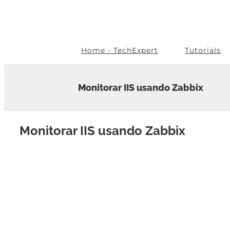
Skip
to
content
Home - TechExpert
Tutorials
Monitorar IIS usando Zabbix
Monitorar IIS usando Zabbix