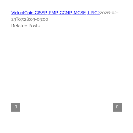
VirtualCoin CISSP, PMP, CCNP, MCSE, LPIC2
2026-02-
23T07:28:03-03:00
Related Posts